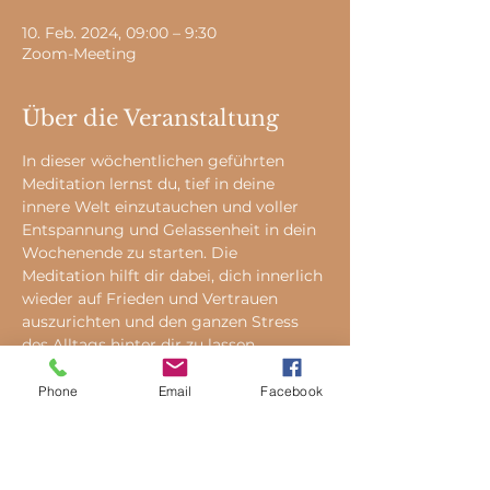
10. Feb. 2024, 09:00 – 9:30
Zoom-Meeting
Über die Veranstaltung
In dieser wöchentlichen geführten 
Meditation lernst du, tief in deine 
innere Welt einzutauchen und voller 
Entspannung und Gelassenheit in dein 
Wochenende zu starten. Die 
Meditation hilft dir dabei, dich innerlich 
wieder auf Frieden und Vertrauen 
auszurichten und den ganzen Stress 
des Alltags hinter dir zu lassen.
Phone
Email
Facebook
Tickets
Verkauf beendet