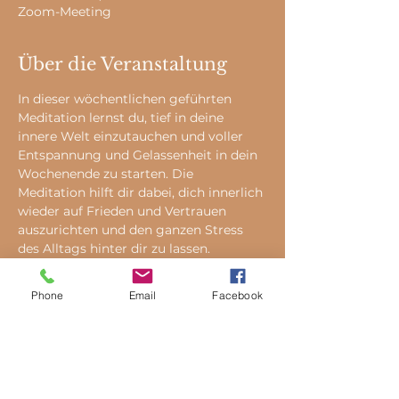
Zoom-Meeting
Über die Veranstaltung
In dieser wöchentlichen geführten 
Meditation lernst du, tief in deine 
innere Welt einzutauchen und voller 
Entspannung und Gelassenheit in dein 
Wochenende zu starten. Die 
Meditation hilft dir dabei, dich innerlich 
wieder auf Frieden und Vertrauen 
auszurichten und den ganzen Stress 
des Alltags hinter dir zu lassen.
Phone
Email
Facebook
Tickets
Verkauf beendet
Tickettyp