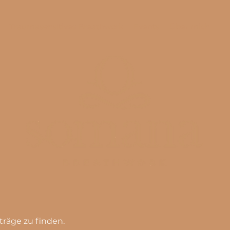
Traumasensitives Breathwork
Events
Über mich
träge zu finden.